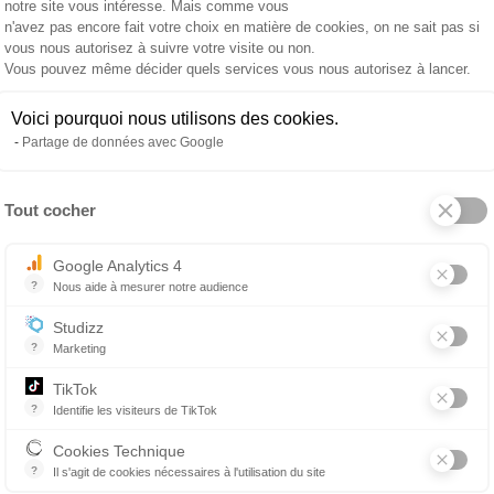
notre site vous intéresse. Mais comme vous
n'avez pas encore fait votre choix en matière de cookies, on ne sait pas si
vous nous autorisez à suivre votre visite ou non.
Vous pouvez même décider quels services vous nous autorisez à lancer.
Voici pourquoi nous utilisons des cookies.
Partage de données avec Google
Tout cocher
Axeptio consent
Google Analytics 4
?
Nous aide à mesurer notre audience
Essentiel pour la gestion du site web, il permet de mesurer des indicat
Studizz
?
Marketing
TikTok
?
Identifie les visiteurs de TikTok
Permet de suivre les actions du visiteur sur le site web, et de voir s'
Cookies Technique
?
Il s'agit de cookies nécessaires à l'utilisation du site
les cookies sont techniques et ne stockent pas de données personne