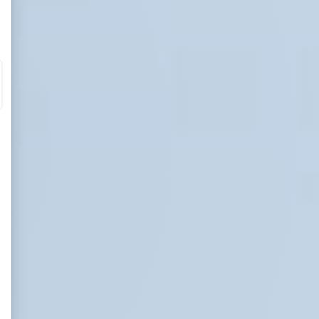
eurs tels que le trafic, les produits les plus consultés, ou encore la répartiti
il y a des conversions.
lles