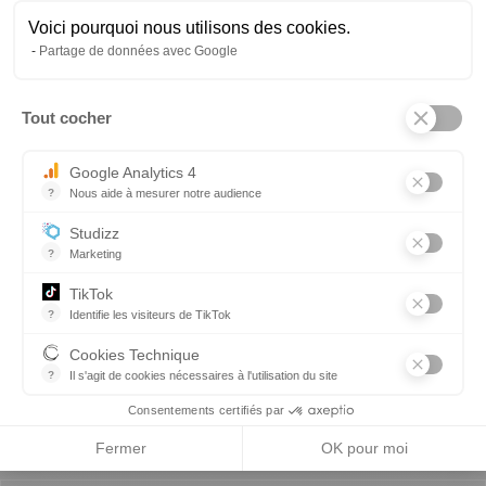
Partenaires
Voici pourquoi nous utilisons des cookies.
Partage de données avec Google
Tout cocher
Axeptio consent
Google Analytics 4
?
Nous aide à mesurer notre audience
Essentiel pour la gestion du site web, il permet de mesurer des indi
Studizz
?
Marketing
Précédent
Suivant
TikTok
?
Identifie les visiteurs de TikTok
Permet de suivre les actions du visiteur sur le site web, et de voir
Cookies Technique
?
Il s'agit de cookies nécessaires à l'utilisation du site
les cookies sont techniques et ne stockent pas de données perso
Consentements certifiés par
Fermer
OK pour moi