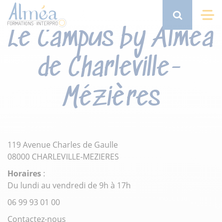
Aller
au
Search
Me
Le Campus by Alméa
contenu
principal
de Charleville-
Mézières
119 Avenue Charles de Gaulle
08000 CHARLEVILLE-MEZIERES
Horaires
:
Du lundi au vendredi de 9h à 17h
06 99 93 01 00
Contactez-nous