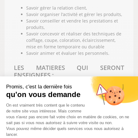
Savoir gérer la relation client,
Savoir organiser l’activité et gérer les produits,
Savoir conseiller et vendre les prestations et
produits,
Savoir concevoir et réaliser des techniques de
coiffage, coupe, coloration, éclaircissement,
mise en forme temporaire ou durable
Savoir animer et évaluer les personnels.
LES MATIERES QUI SERONT
ENSEIGNEES :
Promis, c'est la dernière fois
Pratique professionnelle
qu'on vous demande
Technologie professionnelle
Plateforme de Gestion du Consentem
Vente-conseil
On est vraiment très content que le contenu
Management et gestion de l'entreprise
de notre site vous intéresse. Mais comme
Biologie
vous n'avez pas encore fait votre choix en matière de cookies, on ne
Physique - Chimie
sait pas si vous nous autorisez à suivre votre visite ou non.
Arts appliqués à la profession et Culture
Vous pouvez même décider quels services vous nous autorisez à
lancer.
artistique