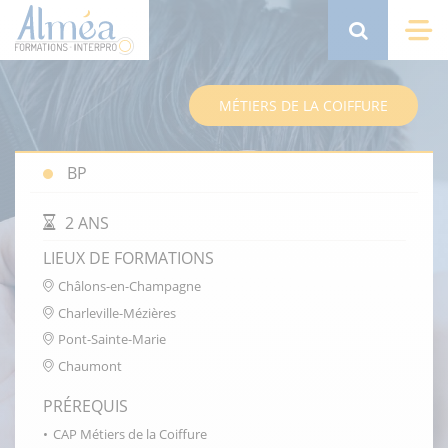
Aller
au
Search
Me
contenu
principal
MÉTIERS DE LA COIFFURE
BP
DURÉE DE LA FORMATION
2 ANS
LIEUX DE FORMATIONS
Châlons-en-Champagne
Charleville-Mézières
Pont-Sainte-Marie
Chaumont
PRÉREQUIS
CAP Métiers de la Coiffure