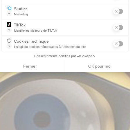
Essentiel pour la gestion du site web, il permet de mesurer des indicat
Studizz
?
Marketing
TikTok
?
Identifie les visiteurs de TikTok
Permet de suivre les actions du visiteur sur le site web, et de voir s'
Cookies Technique
?
Il s'agit de cookies nécessaires à l'utilisation du site
les cookies sont techniques et ne stockent pas de données personne
Consentements certifiés par
Fermer
OK pour moi