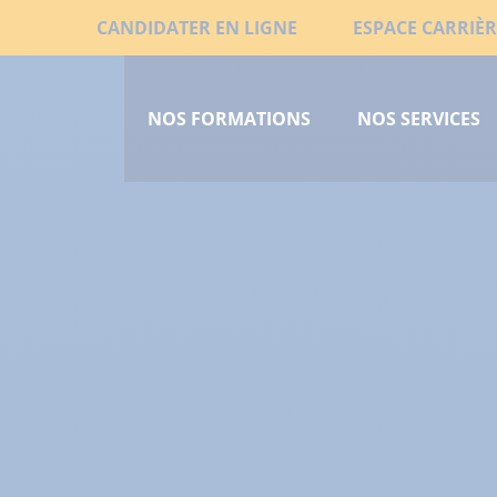
Aller
Liens
CANDIDATER EN LIGNE
ESPACE CARRIÈR
au
Menu
secondaires
contenu
principal
principal
NOS FORMATIONS
NOS SERVICES
court