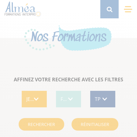
Aller
au
Search
Me
contenu
principal
Nos Formations
AFFINEZ VOTRE RECHERCHE AVEC LES FILTRES
RECHERCHER
RÉINITIALISER