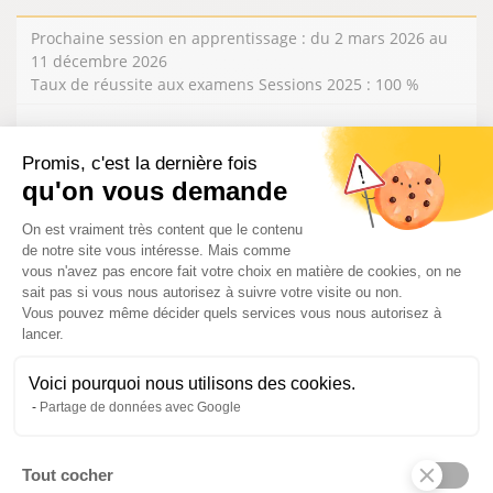
Prochaine session en apprentissage : du 2 mars 2026 au
11 décembre 2026
Taux de réussite aux examens Sessions 2025 : 100 %
DURÉE DE LA FORMATION
350 H EN CENTRE 886H EN ENTREPRISE
Promis, c'est la dernière fois
LIEUX DE FORMATIONS
qu'on vous demande
Vatry
Plateforme de Gestion du Consentem
On est vraiment très content que le contenu
PRÉREQUIS
de notre site vous intéresse. Mais comme
vous n'avez pas encore fait votre choix en matière de cookies, on ne
avoir 16 ans ou 15 ans sortie de troisième
sait pas si vous nous autorisez à suivre votre visite ou non.
Être mobile (de préférence)
Vous pouvez même décider quels services vous nous autorisez à
Maîtrise de la langue française et des opérations de calcul de
lancer.
base
Voici pourquoi nous utilisons des cookies.
VOIR LA FORMATION
Partage de données avec Google
Tout cocher
Axeptio consent