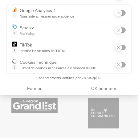
Page 1 / 1
Google Analytics 4
?
Nous aide à mesurer notre audience
Essentiel pour la gestion du site web, il permet de mesurer des indi
Studizz
?
Marketing
TikTok
?
Identifie les visiteurs de TikTok
Permet de suivre les actions du visiteur sur le site web, et de voir
Partenaires
Cookies Technique
?
Il s'agit de cookies nécessaires à l'utilisation du site
les cookies sont techniques et ne stockent pas de données perso
Consentements certifiés par
Fermer
OK pour moi