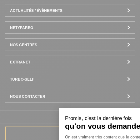
ACTUALITÉS / ÉVÈNEMENTS
NETYPAREO
NOS CENTRES
EXTRANET
TURBO-SELF
NOUS CONTACTER
Promis, c'est la dernière fois
qu'on vous demand
Plateforme de Gesti
On est vraiment très content que le cont