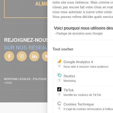
ALMÉA RECRUTE
notre site vous intéresse. Mais comme v
n'avez pas encore fait votre choix en mat
vous nous autorisez à suivre votre visite
Vous pouvez même décider quels services
Voici pourquoi nous utilisons des
Partage de données avec Google
REJOIGNEZ-NOUS
SUR NOS RÉSEAUX SOCIAUX
Tout cocher
Axeptio co
Google Analytics 4
?
Nous aide à mesurer notre audience
Essentiel pour la gestion du site 
Studizz
MENTIONS LÉGALES
-
POLITIQUE DE CONFIDENTIALITÉ
-
CGV
- COPYRIGHT
?
Marketing
©2026
TikTok
?
Identifie les visiteurs de TikTok
Permet de suivre les actions du vis
Cookies Technique
?
Il s'agit de cookies nécessaires à l'utilisa