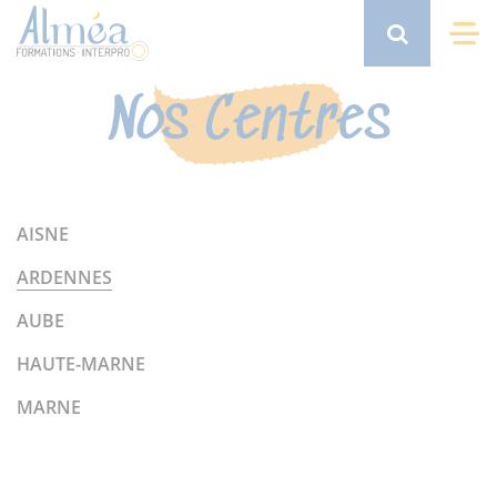
Aller
au
Search
Me
contenu
principal
Nos Centres
AISNE
ARDENNES
AUBE
HAUTE-MARNE
MARNE