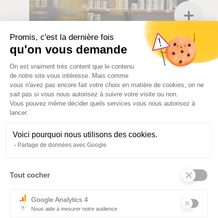
Promis, c'est la dernière fois
qu'on vous demande
Plateforme de Gestion du Consentem
FORMATIONS EN LOGISTIQUE
On est vraiment très content que le contenu
de notre site vous intéresse. Mais comme
vous n'avez pas encore fait votre choix en matière de cookies, on ne
sait pas si vous nous autorisez à suivre votre visite ou non.
Vous pouvez même décider quels services vous nous autorisez à
lancer.
Voici pourquoi nous utilisons des cookies.
Partage de données avec Google
Tout cocher
Axeptio consent
Google Analytics 4
FORMATIONS SÉCURITÉ ET
?
Nous aide à mesurer notre audience
Essentiel pour la gestion du site web, il permet de mesurer des indi