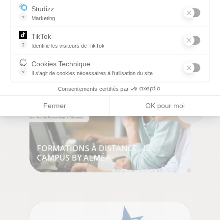
RÉGLEMENTATION AU TRAVAIL
Studizz
?
Marketing
TikTok
?
Identifie les visiteurs de TikTok
Permet de suivre les actions du visiteur sur le site web, et de voir
Cookies Technique
?
Il s'agit de cookies nécessaires à l'utilisation du site
les cookies sont techniques et ne stockent pas de données perso
Consentements certifiés par
Fermer
OK pour moi
FORMATIONS À DISTANCE - LE
CAMPUS BY ALMÉA