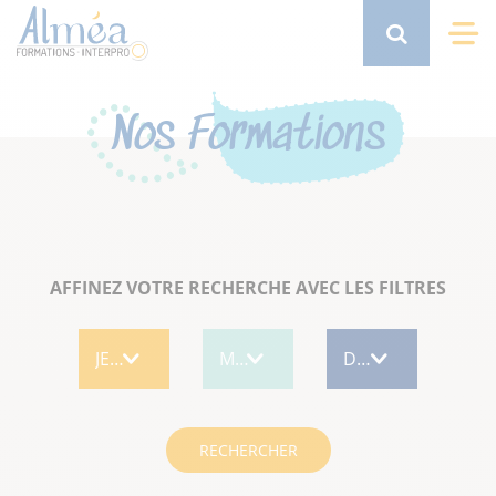
Aller
au
Search
Me
contenu
principal
Nos Formations
AFFINEZ VOTRE RECHERCHE AVEC LES FILTRES
RECHERCHER