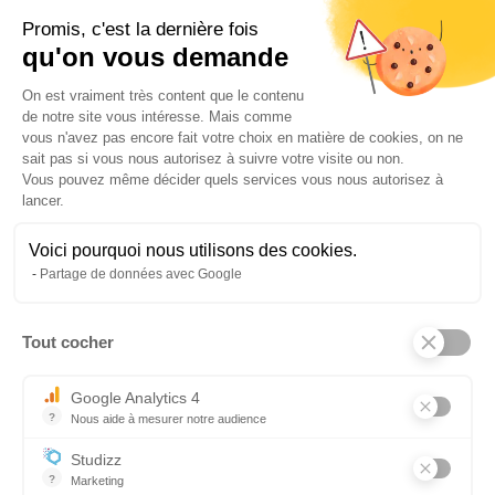
Promis, c'est la dernière fois
qu'on vous demande
Plateforme de Gestion du Consentem
On est vraiment très content que le contenu
de notre site vous intéresse. Mais comme
vous n'avez pas encore fait votre choix en matière de cookies, on ne
sait pas si vous nous autorisez à suivre votre visite ou non.
Vous pouvez même décider quels services vous nous autorisez à
lancer.
Précédent
Suivant
Voici pourquoi nous utilisons des cookies.
Partage de données avec Google
Tout cocher
Axeptio consent
Google Analytics 4
?
Nous aide à mesurer notre audience
Essentiel pour la gestion du site web, il permet de mesurer des indi
Menu
Studizz
ESPACE CANDIDAT
?
Marketing