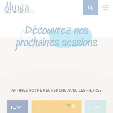
Aller
au
Search
Me
contenu
principal
Découvrez nos
prochaines sessions
AFFINEZ VOTRE RECHERCHE AVEC LES FILTRES