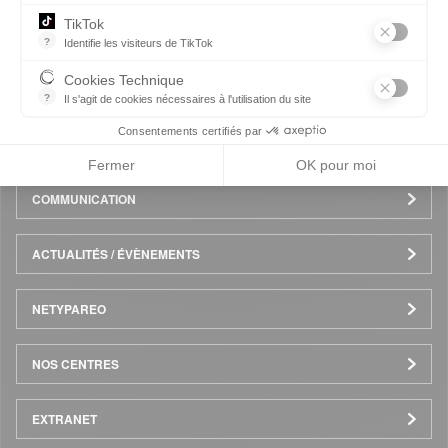
Pied
TikTok
ESPACE ENTREPRISE
?
Identifie les visiteurs de TikTok
de
Permet de suivre les actions du visiteur sur le site web, et de voir
Cookies Technique
NOS FORMATIONS
?
Il s'agit de cookies nécessaires à l'utilisation du site
page
les cookies sont techniques et ne stockent pas de données perso
Consentements certifiés par
CANDIDATER EN LIGNE
Fermer
OK pour moi
COMMUNICATION
ACTUALITÉS / ÉVÈNEMENTS
NETYPAREO
NOS CENTRES
EXTRANET