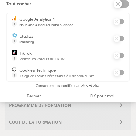
ACQUIS :
Tout cocher
Axeptio consent
Quizz, étude de cas
Google Analytics 4
Evaluation de fin de formation
?
Nous aide à mesurer notre audience
Attestation de formation délivrée par Alméa
Essentiel pour la gestion du site web, il permet de mesurer des indi
Studizz
?
Marketing
MODALITÉS D'ACCES AUX
TikTok
PERSONNES EN SITUATION DE
?
Identifie les visiteurs de TikTok
Permet de suivre les actions du visiteur sur le site web, et de voir
HANDICAP :
Cookies Technique
?
Il s'agit de cookies nécessaires à l'utilisation du site
Retrouver toutes informations
ici
les cookies sont techniques et ne stockent pas de données perso
Consentements certifiés par
Fermer
OK pour moi
PROGRAMME DE FORMATION
COÛT DE LA FORMATION