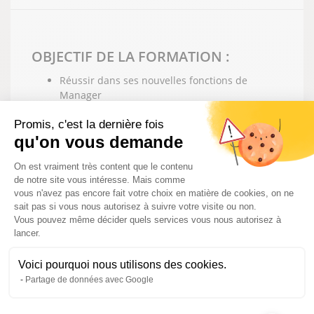
OBJECTIF DE LA FORMATION :
Réussir dans ses nouvelles fonctions de
Manager
Promis, c'est la dernière fois
qu'on vous demande
MOYENS PÉDAGOGIQUE ET
Plateforme de Gestion du Consentem
TECHNIQUES :
On est vraiment très content que le contenu
de notre site vous intéresse. Mais comme
vous n'avez pas encore fait votre choix en matière de cookies, on ne
Formation en présentiel
sait pas si vous nous autorisez à suivre votre visite ou non.
Mise en situation
Vous pouvez même décider quels services vous nous autorisez à
Supports audiovisuels, animation de groupe,
lancer.
remise de documents
Voici pourquoi nous utilisons des cookies.
Partage de données avec Google
MODALITÉS D’ÉVALUATION DES