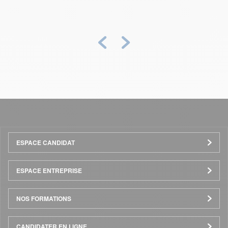
Précédent
Suivant
Menu
ESPACE CANDIDAT
Pied
ESPACE ENTREPRISE
de
NOS FORMATIONS
page
CANDIDATER EN LIGNE