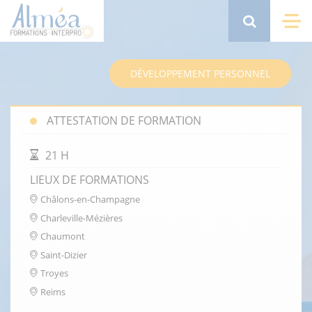
Aller
au
Search
Me
contenu
principal
DÉVELOPPEMENT PERSONNEL
ATTESTATION DE FORMATION
DURÉE DE LA FORMATION
21 H
LIEUX DE FORMATIONS
Châlons-en-Champagne
Charleville-Mézières
Chaumont
Saint-Dizier
Troyes
Reims