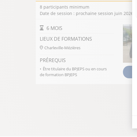
8 participants minimum
Date de session : prochaine session juin 2026
DURÉE DE LA FORMATION
6 MOIS
LIEUX DE FORMATIONS
Charleville-Mézières
PRÉREQUIS
Être titulaire du BPJEPS ou en cours
V
de formation BPJEPS