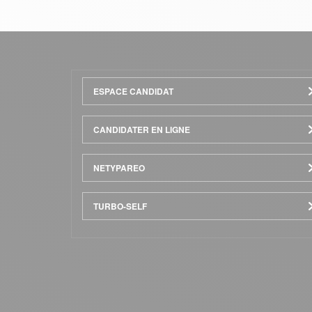
Menu
ESPACE CANDIDAT
Pied
CANDIDATER EN LIGNE
de
NETYPAREO
page
TURBO-SELF