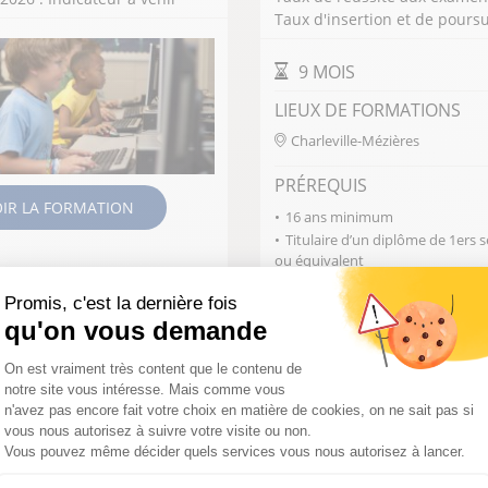
Taux d'insertion et de poursu
DURÉE DE LA FORMAT
9 MOIS
LIEUX DE FORMATIONS
Charleville-Mézières
PRÉREQUIS
OIR LA FORMATION
16 ans minimum
Titulaire d’un diplôme de 1ers 
ou équivalent
Promis, c'est la dernière fois
qu'on vous demande
Plateforme de Gestion du Consentemen
On est vraiment très content que le contenu de
notre site vous intéresse. Mais comme vous
n'avez pas encore fait votre choix en matière de cookies, on ne sait pas si
vous nous autorisez à suivre votre visite ou non.
N D'ACCUEIL COLLECTIF
Vous pouvez même décider quels services vous nous autorisez à lancer.