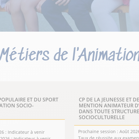
Métiers de l'Animatio
 POPULAIRE ET DU SPORT
CP DE LA JEUNESSE ET 
ATION SOCIO-
MENTION ANIMATEUR D’A
DANS TOUTE STRUCTURE 
aste champ peu
SOCIOCULTURELLE
l,
néanmoins à se
Prochaine session : Août 202
 : Indicateur à venir
Taux de réussite aux examens
2026 : Indicateur à venir