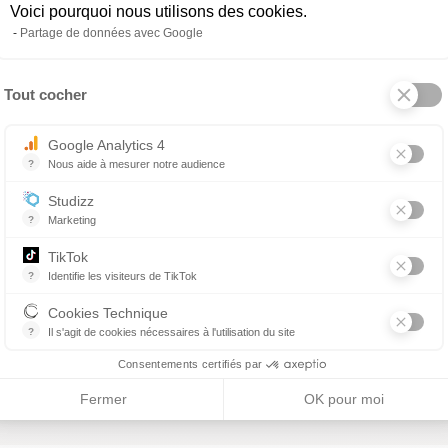
Voici pourquoi nous utilisons des cookies.
Partage de données avec Google
Tout cocher
Axeptio consent
Google Analytics 4
?
Nous aide à mesurer notre audience
Essentiel pour la gestion du site web, il permet de mesurer des indicat
Studizz
?
Marketing
OIR LA FORMATION
TikTok
?
Identifie les visiteurs de TikTok
Permet de suivre les actions du visiteur sur le site web, et de voir s'
Cookies Technique
?
Il s'agit de cookies nécessaires à l'utilisation du site
Page 1 / 1
les cookies sont techniques et ne stockent pas de données personne
Consentements certifiés par
Fermer
OK pour moi