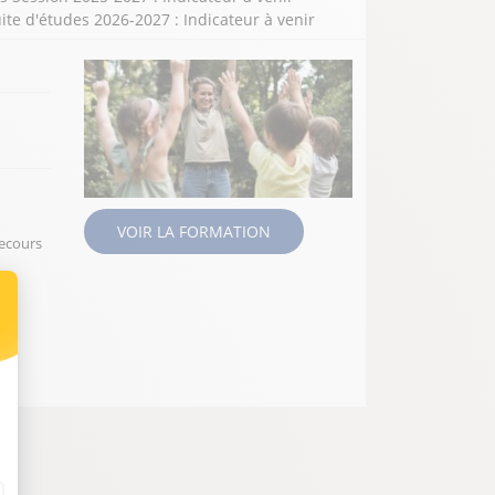
ite d'études 2026-2027 : Indicateur à venir
ION
VOIR LA FORMATION
secours
t : Personnalisez vos Options