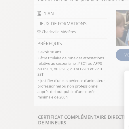
DURÉE DE LA FORMATION
1 AN
LIEUX DE FORMATIONS
Charleville-Mézières
PRÉREQUIS
FERMER
Avoir 18 ans
V
être titulaire de l’une des attestations
relative au secourisme : PSC1 ou AFPS
ou PSE 1, ou PSE 2, ou AFGSU1 et 2 ou
SST
justifier d’une expérience d’animateur
professionnel ou non professionnel
auprès de tout public d’une durée
minimale de 200h
CERTIFICAT COMPLÉMENTAIRE DIRECTIO
DE MINEURS