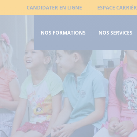
Aller
Liens
CANDIDATER EN LIGNE
ESPACE CARRIÈR
au
Menu
secondaires
contenu
principal
principal
NOS FORMATIONS
NOS SERVICES
court