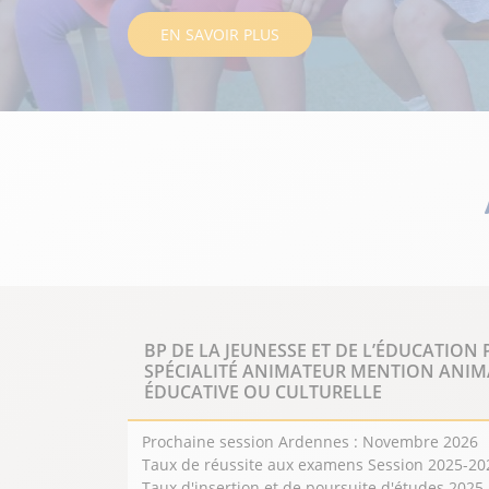
EN SAVOIR PLUS
Présentation
BP DE LA JEUNESSE ET DE L’ÉDUCATION
SPÉCIALITÉ ANIMATEUR MENTION ANIM
ÉDUCATIVE OU CULTURELLE
Le secteur de l'animation recouvre un v
homogène : secteurs culturel, socioculture
Prochaine session Ardennes : Novembre 2026
socioéconomique, socioéducatif. Il tend 
Taux de réussite aux examens Session 2025-2026
structurer et à se professionnaliser.
Taux d'insertion et de poursuite d'études 2025-