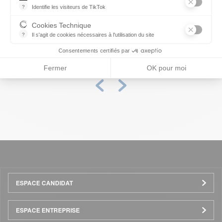
?
Identifie les visiteurs de TikTok
Permet de suivre les actions du visiteur sur le site web, et de voir
Cookies Technique
?
Il s'agit de cookies nécessaires à l'utilisation du site
les cookies sont techniques et ne stockent pas de données perso
Consentements certifiés par
Fermer
OK pour moi
Précédent
Suivant
Menu
ESPACE CANDIDAT
Pied
ESPACE ENTREPRISE