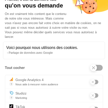
* Champs requis
qu'on vous demande
Plateforme de Gestion du Consentem
CAPTCHA
On est vraiment très content que le contenu
de notre site vous intéresse. Mais comme
vous n'avez pas encore fait votre choix en matière de cookies, on ne
sait pas si vous nous autorisez à suivre votre visite ou non.
Vous pouvez même décider quels services vous nous autorisez à
lancer.
Voici pourquoi nous utilisons des cookies.
ENVOYER
Partage de données avec Google
Tout cocher
Axeptio consent
Google Analytics 4
Partenaires
?
Nous aide à mesurer notre audience
Essentiel pour la gestion du site web, il permet de mesurer des indi
Studizz
?
Marketing
TikTok