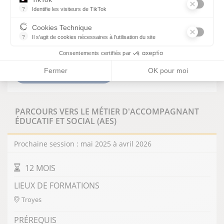
PRÉREQUIS
?
Identifie les visiteurs de TikTok
Permet de suivre les actions du visiteur sur le site web, et de voir
Déposer un dossier de candidature
Cookies Technique
Réussite à l'épreuve orale d'admission de 30 minutes*
?
Il s'agit de cookies nécessaires à l'utilisation du site
*les titulaires de certains diplômes, ou blocs de compétences
les cookies sont techniques et ne stockent pas de données perso
bénéficient d'un entretien de positionnement
Consentements certifiés par
Fermer
OK pour moi
VOIR LA FORMATION
PARCOURS VERS LE MÉTIER D'ACCOMPAGNANT
ÉDUCATIF ET SOCIAL (AES)
Prochaine session : mai 2025 à avril 2026
DURÉE DE LA FORMATION
12 MOIS
LIEUX DE FORMATIONS
Troyes
PRÉREQUIS