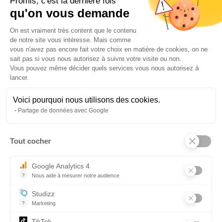
Promis, c'est la dernière fois
PRÉREQUIS
qu'on vous demande
Salarié d'officine habilité à délivrer des médicaments
Plateforme de Gestion du Consentem
(Préparateurs en pharmacie ou pharmaciens diplômés)
On est vraiment très content que le contenu
de notre site vous intéresse. Mais comme
VOIR LA FORMATION
vous n'avez pas encore fait votre choix en matière de cookies, on ne
sait pas si vous nous autorisez à suivre votre visite ou non.
Vous pouvez même décider quels services vous nous autorisez à
lancer.
DE ACCOMPAGNANT ÉDUCATIF ET SOCIAL (AES)
Voici pourquoi nous utilisons des cookies.
Nombre de places : 20
Partage de données avec Google
Nouvelle session : novembre 2026 à avril 2028
Session 2025 :
Taux de réussite aux examens: 87,5 %
Tout cocher
Axeptio consent
Taux d'insertion : 66,7 %
Google Analytics 4
DURÉE DE LA FORMATION
18 MOIS
?
Nous aide à mesurer notre audience
Essentiel pour la gestion du site web, il permet de mesurer des indi
LIEUX DE FORMATIONS
Studizz
?
Marketing
Troyes
TikTok