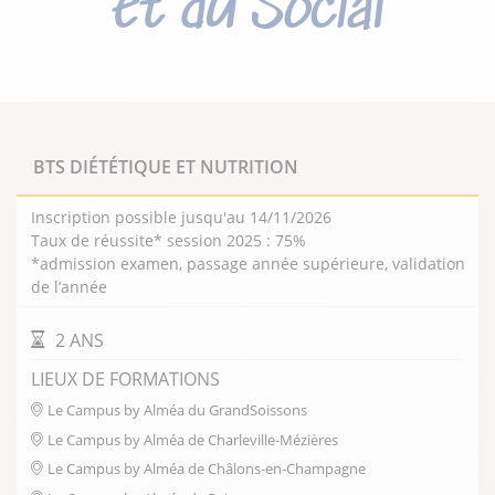
et du Social
Présentation
BTS DIÉTÉTIQUE ET NUTRITION
Inscription possible jusqu'au 14/11/2026
Ces métiers regroupent plusieurs millions
Taux de réussite* session 2025 : 75%
d’emplois dans notre pays. En raison des progrès
*admission examen, passage année supérieure, validation
que l’on a connus au cours des décennies qui ont
de l’année
précédé (progrès scientifiques et techniques pour
la médecine et les activités de santé au sens large;
DURÉE DE LA FORMATION
2 ANS
En raison des mesures prises en faveur de la
LIEUX DE FORMATIONS
famille, des enfants, des personnes âgées ; du
système de sécurité sociale en place, des aides et
Le Campus by Alméa du GrandSoissons
mesures dont bénéficient des catégories de
Le Campus by Alméa de Charleville-Mézières
personnes économiquement et socialement en
Le Campus by Alméa de Châlons-en-Champagne
situation précaire…etc.). Des organisations, des