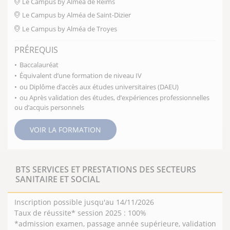
Le Campus by Alméa de Reims
services, des administrations se sont développées
Le Campus by Alméa de Saint-Dizier
avec des antennes dans l’ensemble du territoire.
Le Campus by Alméa de Troyes
Enfin, aujourd’hui, des efforts importants visent à
PRÉREQUIS
développer les emplois des services à la personne.
Toutes ces raisons et beaucoup d’autres
Baccalauréat
expliquent que ces activités requièrent aujourd’hui
Équivalent d’une formation de niveau IV
ou Diplôme d’accès aux études universitaires (DAEU)
des profils, des compétences à tout niveau.
ou Après validation des études, d’expériences professionnelles
ou d’acquis personnels
VOIR LA FORMATION
BTS SERVICES ET PRESTATIONS DES SECTEURS
SANITAIRE ET SOCIAL
Inscription possible jusqu'au 14/11/2026
Taux de réussite* session 2025 : 100%
*admission examen, passage année supérieure, validation